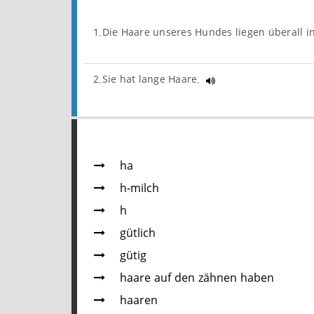
1.Die Haare unseres Hundes liegen überall 
2.Sie hat lange Haare.
ha
h-milch
h
gütlich
gütig
haare auf den zähnen haben
haaren