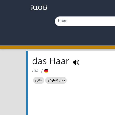
das Haar
/haːɐ̯/
قابل شمارش
خنثی