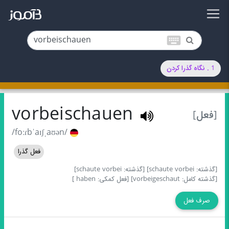
keyboard
1 . نگاه گذرا کردن
vorbeischauen
[فعل]
/foːɾbˈaɪʃˌaʊən/
فعل گذرا
[گذشته: schaute vorbei]
[گذشته: schaute vorbei]
[گذشته کامل: vorbeigeschaut]
[فعل کمکی: haben ]
صرف فعل