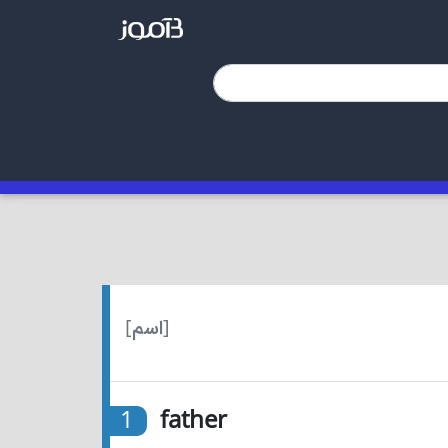
[اسم]
1
father