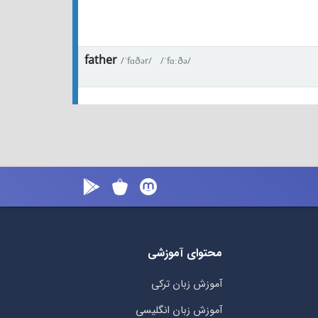
father
/ˈfɑðər/
/ˈfɑːðə/
محتوای آموزشی
آموزش زبان ترکی
آموزش زبان انگلیسی