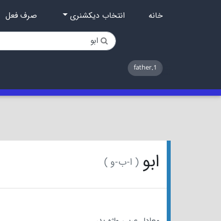
خانه
انتخاب دیکشنری
صرف فعل
1.father
ابو
( ا-ب-و )
معادل عربی واژه پدر