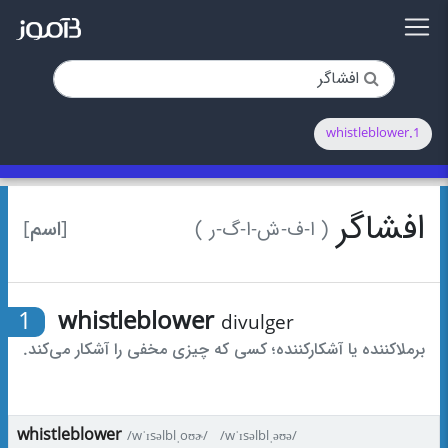
1.whistleblower
افشاگر
[اسم]
( ا-ف-ش-ا-گ-ر )
1
whistleblower
divulger
برملاکننده یا آشکارکننده؛ کسی که چیزی مخفی را آشکار می‌کند.
whistleblower
/wˈɪsəlblˌoʊɚ/
/wˈɪsəlblˌəʊə/