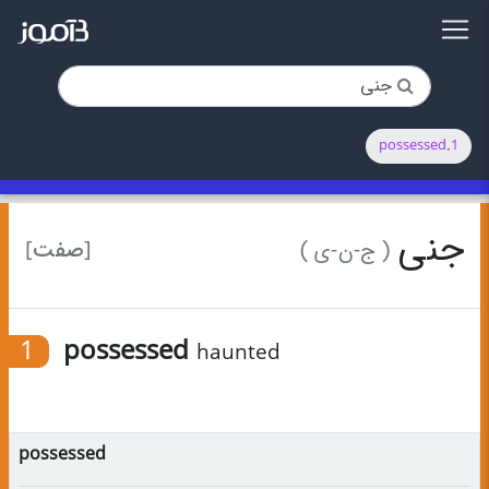
1.possessed
جنی
[صفت]
( ج-ن-ی )
1
possessed
haunted
possessed