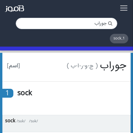
1.sock
جوراب
[اسم]
( ج-و-ر-ا-ب )
1
sock
sock
/sɑk/
/sɒk/