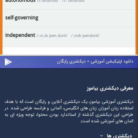
autonomous
/ɔˈtɑnəməs/
/ɔːˈtɒnəməs/
self-governing
independent
/ˌɪn.dɪˈpen.dənt/
/ˌɪndɪˈpendənt/
دانلود اپلیکیشن آموزشی + دیکشنری رایگان
معرفی دیکشنری بیاموز
دیکشنری آموزشی بیاموز، یک دیکشنری آنلاین و رایگان است که با هدف
استفاده زبان آموزان زبان های انگلیسی، آلمانی و فرانسه طراحی شده. در
طراحی این دیکشنری گذشته از استاندارد بودن محتوا، توجه ویژه ای به
المان های آموزشی شده است.
دیکشنری ها