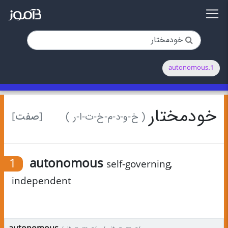
1.autonomous
خودمختار
[صفت]
( خ-و-د-م-خ-ت-ا-ر )
1
autonomous
,
self-governing
independent