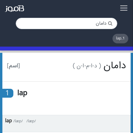
1.lap
دامان
[اسم]
( د-ا-م-ا-ن )
1
lap
lap
/læp/
/læp/