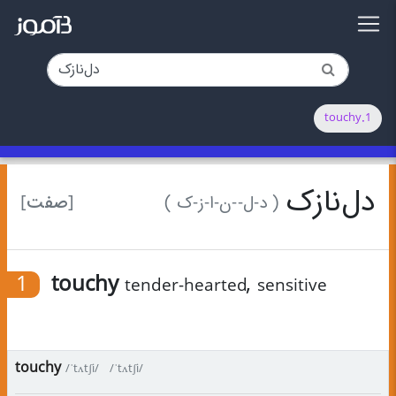
1.touchy
دل‌نازک
[صفت]
( د-ل-‌-ن-ا-ز-ک )
1
touchy
,
tender-hearted
sensitive
touchy
/ˈtʌtʃi/
/ˈtʌtʃi/