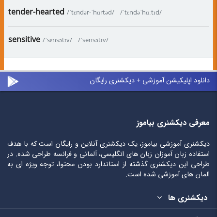
tender-hearted
/ˈtɛndər-ˈhɑrtəd/
/ˈtɛndəˈhɑːtɪd/
sensitive
/ˈsɛnsətɪv/
/ˈsensətɪv/
دانلود اپلیکیشن آموزشی + دیکشنری رایگان
معرفی دیکشنری بیاموز
دیکشنری آموزشی بیاموز، یک دیکشنری آنلاین و رایگان است که با هدف
استفاده زبان آموزان زبان های انگلیسی، آلمانی و فرانسه طراحی شده. در
طراحی این دیکشنری گذشته از استاندارد بودن محتوا، توجه ویژه ای به
المان های آموزشی شده است.
دیکشنری ها