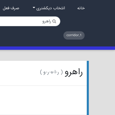
خانه
انتخاب دیکشنری
صرف فعل
1.corridor
راهرو
( ر-ا-ه-ر-و )