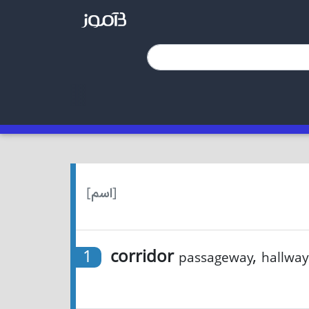
[اسم]
1
corridor
,
passageway
hallway