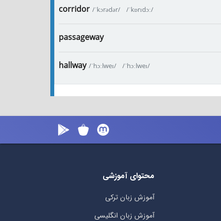
corridor
/ˈkɔrədər/
/ˈkɒrɪdɔː/
passageway
hallway
/ˈhɔːlweɪ/
/ˈhɔːlweɪ/
محتوای آموزشی
آموزش زبان ترکی
آموزش زبان انگلیسی