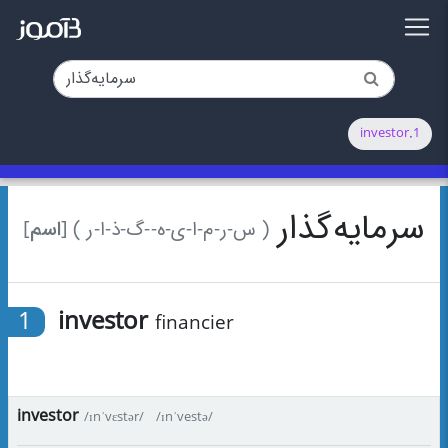
1.investor
سرمایه‌گذار
[اسم]
( س-ر-م-ا-ی-ه-‌-گ-ذ-ا-ر )
1
investor
financier
investor
/ɪnˈvɛstər/
/ɪnˈvestə/