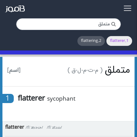
2.flattering
1.flatterer
متملق
[اسم]
( م-ت-م-ل-ق )
1
flatterer
sycophant
flatterer
/flˈæɾɚɹɚ/
/flˈatəɹə/