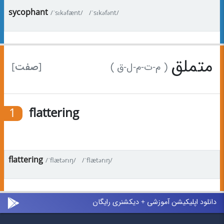
sycophant
/ˈsɪkəfænt/
/ˈsɪkəfənt/
متملق
[صفت]
( م-ت-م-ل-ق )
1
flattering
flattering
/ˈflætərɪŋ/
/ˈflætərɪŋ/
دانلود اپلیکیشن آموزشی + دیکشنری رایگان