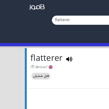
flatterer
/flˈæɾɚɹɚ/
قابل شمارش