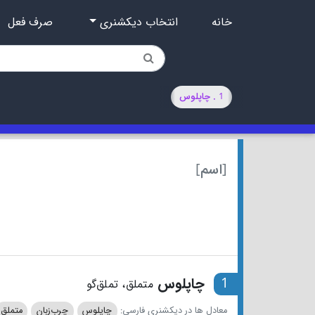
خانه
انتخاب دیکشنری
صرف فعل
1 . چاپلوس
[اسم]
1
چاپلوس
متملق، تملق‌گو
معادل ها در دیکشنری فارسی:
چاپلوس
چرب‌زبان
متملق