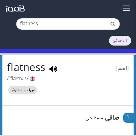
1 . صافی
flatness
[اسم]
/ˈflætnəs/
غیرقابل شمارش
1
صافی
مسطحی