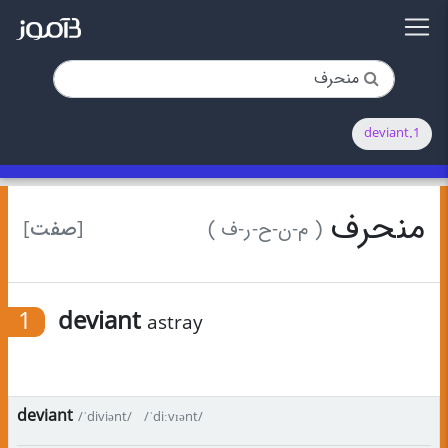
1.deviant
منحرف
[صفت]
( م-ن-ح-ر-ف )
1
deviant
astray
deviant
/ˈdiviənt/
/ˈdiːvɪənt/