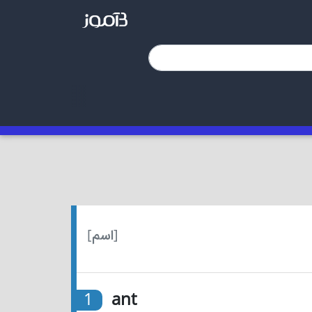
[اسم]
1
ant