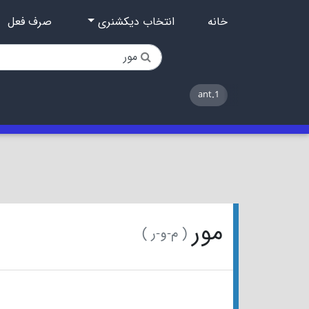
خانه
انتخاب دیکشنری
صرف فعل
1.ant
مور
( م-و-ر )