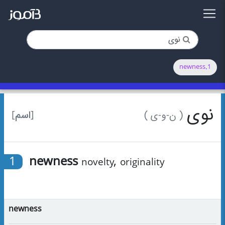
1.newness
نوی
[اسم]
( ن-و-ی )
1
newness
,
novelty
originality
newness