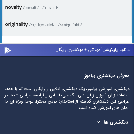
novelty
/ˈnɑvəlti/
/ˈnɒvəlti/
originality
/ɚɹˌɪdʒɪnˈælɪɾi/
/əɹˌɪdʒɪnˈalɪti/
دانلود اپلیکیشن آموزشی + دیکشنری رایگان
معرفی دیکشنری بیاموز
دیکشنری آموزشی بیاموز، یک دیکشنری آنلاین و رایگان است که با هدف
استفاده زبان آموزان زبان های انگلیسی، آلمانی و فرانسه طراحی شده. در
طراحی این دیکشنری گذشته از استاندارد بودن محتوا، توجه ویژه ای به
المان های آموزشی شده است.
دیکشنری ها