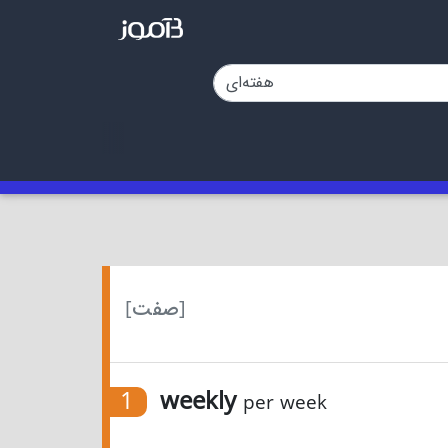
[صفت]
1
weekly
per week