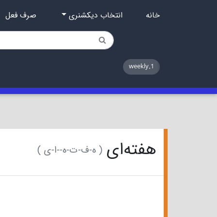
خانه
انتخاب دیکشنری
صرف فعل
1.weekly
هفته‌ای
( ه-ف-ت-ه-‌-ا-ی )