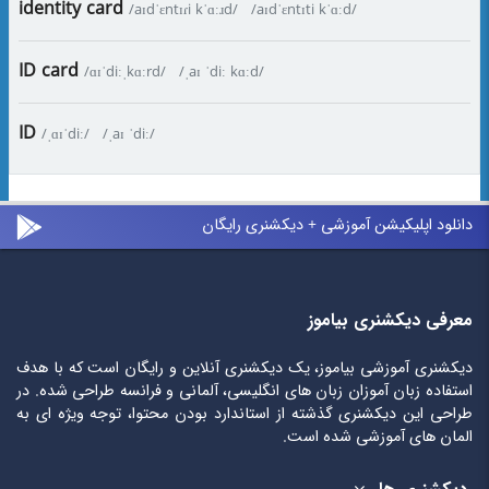
identity card
/aɪdˈɛntɪɾi kˈɑːɹd/
/aɪdˈɛntɪti kˈɑːd/
ID card
/ɑɪˈdiːˌkɑːrd/
/ˌaɪ ˈdiː kɑːd/
ID
/ˌɑɪˈdiː/
/ˌaɪ ˈdiː/
دانلود اپلیکیشن آموزشی + دیکشنری رایگان
معرفی دیکشنری بیاموز
دیکشنری آموزشی بیاموز، یک دیکشنری آنلاین و رایگان است که با هدف
استفاده زبان آموزان زبان های انگلیسی، آلمانی و فرانسه طراحی شده. در
طراحی این دیکشنری گذشته از استاندارد بودن محتوا، توجه ویژه ای به
المان های آموزشی شده است.