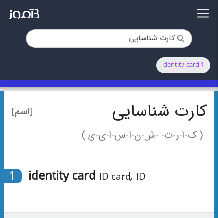
1.identity card
کارت شناسایی
[اسم]
( ک-ا-ر-ت- -ش-ن-ا-س-ا-ی-ی )
1
identity card
,
ID card
ID