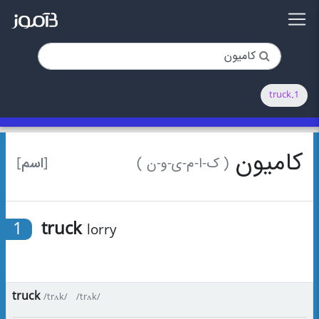
1.truck
کامیون
[اسم]
( ک-ا-م-ی-و-ن )
1
truck
lorry
truck
/trʌk/
/trʌk/