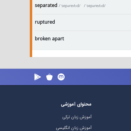
separated
/ˈsepəreɪtɪd/
/ˈsepəreɪtɪd/
ruptured
broken apart
محتوای آموزشی
آموزش زبان ترکی
آموزش زبان انگلیسی