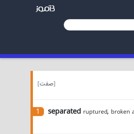
[صفت]
1
separated
,
ruptured
broken 