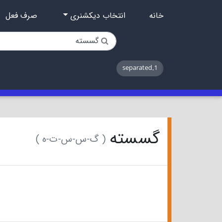
خانه
انتخاب دیکشنری
صرف فعل
1.separated
گسسته
( گ-س-س-ت-ه )