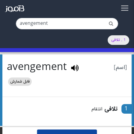
1 . تلافی
avengement
[اسم]
قابل شمارش
1
تلافی
انتقام