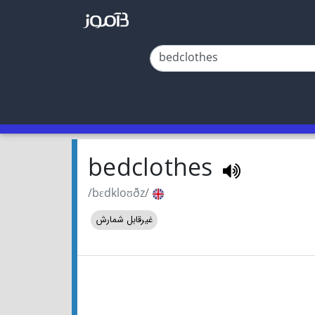
bedclothes
/bɛdkloʊðz/
غیرقابل شمارش