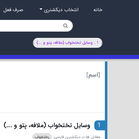
خانه
انتخاب دیکشنری
صرف فعل
1 . وسایل تختخواب (ملافه، پتو و ...)
[اسم]
1
وسایل تختخواب (ملافه، پتو و ...)
معادل ها در دیکشنری فارسی:
رختخواب