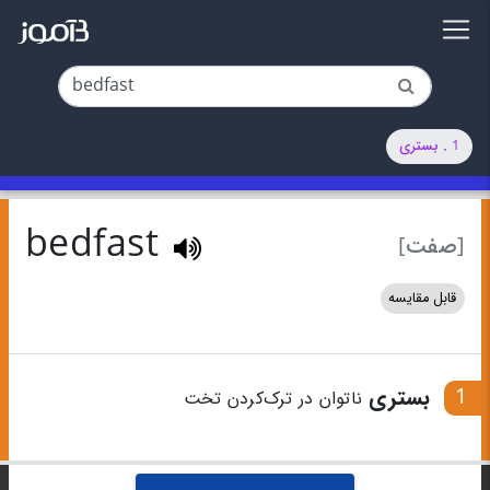
1 . بستری
bedfast
[صفت]
قابل مقایسه
1
بستری
ناتوان در ترک‌کردن تخت