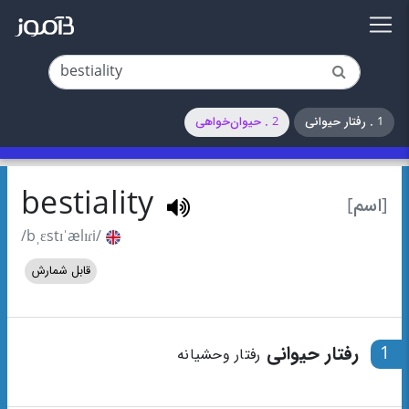
1 . رفتار حیوانی
2 . حیوان‌خواهی
bestiality
[اسم]
/bˌɛstɪˈælɪɾi/
قابل شمارش
1
رفتار حیوانی
رفتار وحشیانه