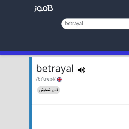
betrayal
/bɪˈtreɪəl/
قابل شمارش