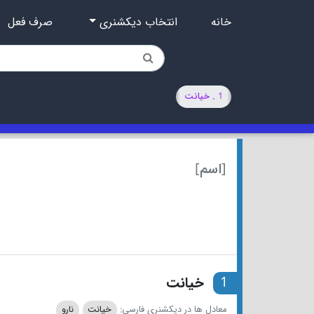
خانه
انتخاب دیکشنری
صرف فعل
1 . خیانت
[اسم]
1
خیانت
معادل ها در دیکشنری فارسی:
خیانت
نارو