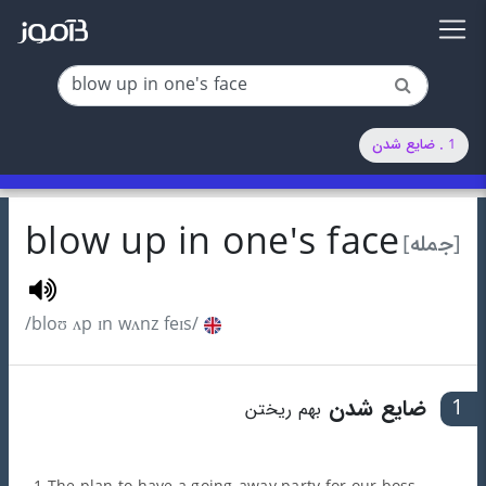
1 . ضایع شدن
blow up in one's face
[جمله]
/bloʊ ʌp ɪn wʌnz feɪs/
1
ضایع شدن
بهم ریختن