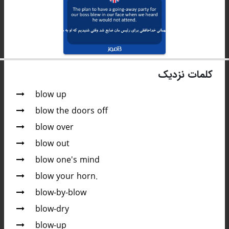
کلمات نزدیک
blow up
blow the doors off
blow over
blow out
blow one's mind
blow your horn.
blow-by-blow
blow-dry
blow-up