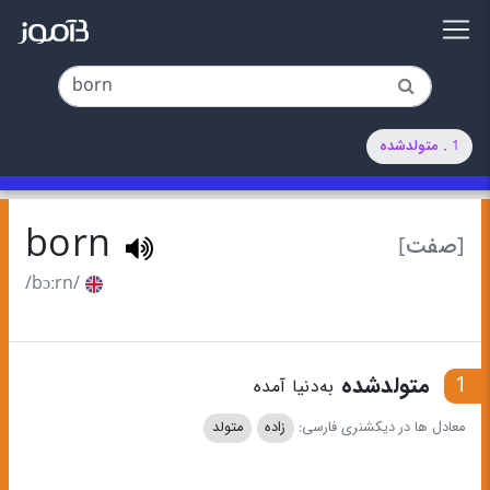
1 . متولدشده
born
[صفت]
/bɔːrn/
1
متولدشده
به‌دنیا آمده
معادل ها در دیکشنری فارسی:
زاده
متولد