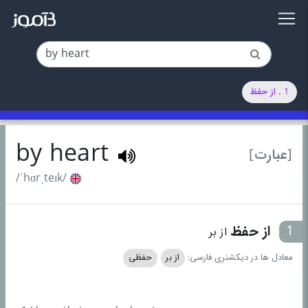
1 . از حفظ
by heart
[عبارت]
/ˈhɑrˌteɪk/
1
از حفظ
از بر
معادل ها در دیکشنری فارسی:
از بر
حفظی