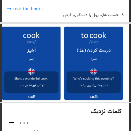
cook the books
5. حساب های پول را دستکاری کردن
کلمات نزدیک
coo