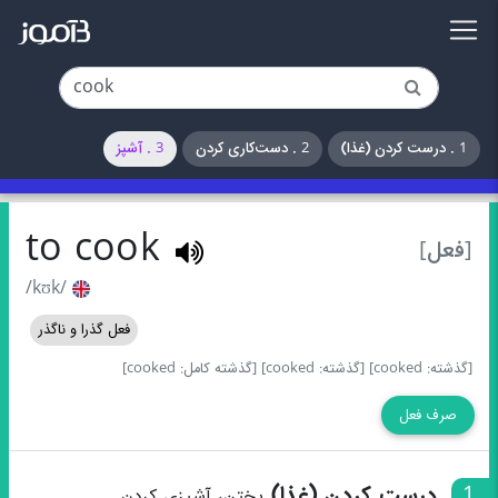
1 . درست کردن (غذا)
2 . دست‌کاری کردن
3 . آشپز
to cook
[فعل]
/kʊk/
فعل گذرا و ناگذر
[گذشته: cooked]
[گذشته: cooked]
[گذشته کامل: cooked]
صرف فعل
1
درست کردن (غذا)
پختن، آشپزی کردن