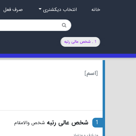
خانه
انتخاب دیکشنری
صرف فعل
1 . شخص عالی رتبه
[اسم]
1
شخص عالی رتبه
شخص والامقام
مترادف و متضاد