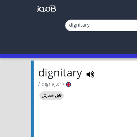
dignitary
/ˈdɪgnəˌtɛri/
قابل شمارش