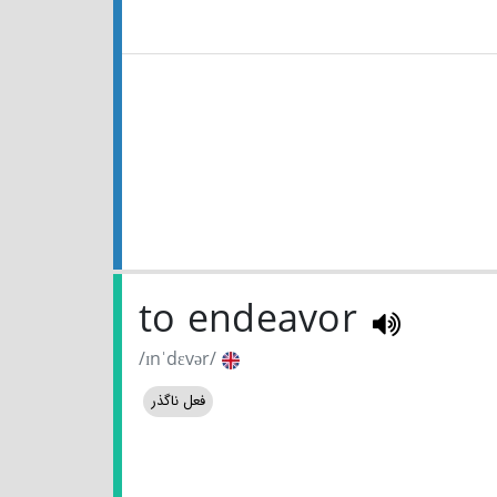
to endeavor
/ɪnˈdɛvər/
فعل ناگذر