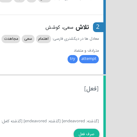
2
تلاش
سعی، کوشش
معادل ها در دیکشنری فارسی:
اهتمام
سعی
مجاهدت
مترادف و متضاد
try
attempt
[فعل]
[گذشته: endeavored]
[گذشته: endeavored]
[گذشته کامل: endeavored]
صرف فعل