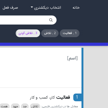
خانه
انتخاب دیکشنری
صرف فعل
1 . فعالیت
2 . تلاش
3 . تلاش کردن
[اسم]
1
فعالیت
کار، کسب و کار
معادل ها در دیکشنری فارسی:
تلاش
جد
جهد
همت