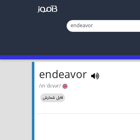
endeavor
/ɪnˈdɛvər/
قابل شمارش