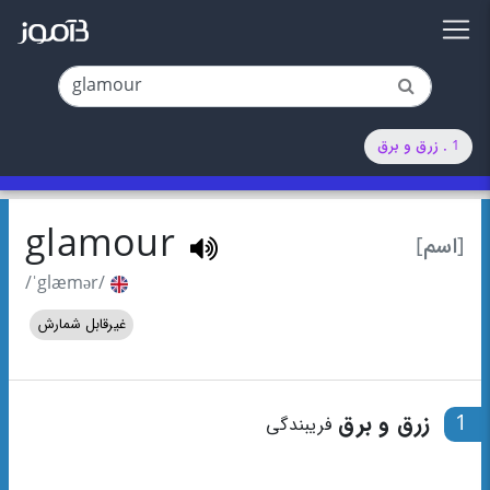
1 . زرق و برق
glamour
[اسم]
/ˈglæmər/
غیرقابل شمارش
1
زرق و برق
فریبندگی