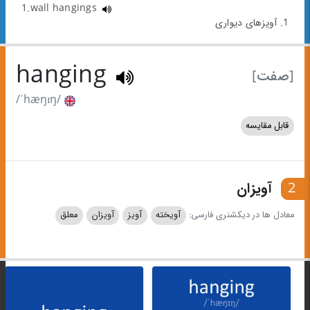
1.wall hangings
1. آویزهای دیواری
hanging
[صفت]
/ˈhæŋɪŋ/
قابل مقایسه
2
آویزان
معادل ها در دیکشنری فارسی:
آویخته
آویز
آویزان
معلق