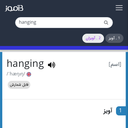
1 . آویز
2 . آویزان
hanging
[اسم]
/ˈhæŋɪŋ/
قابل شمارش
1
آویز