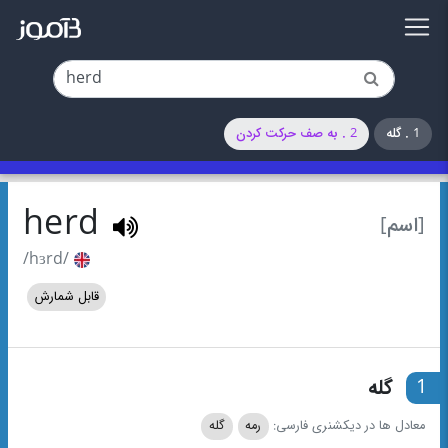
1 . گله
2 . به صف حرکت کردن
herd
[اسم]
/hɜrd/
قابل شمارش
1
گله
معادل ها در دیکشنری فارسی:
رمه
گله