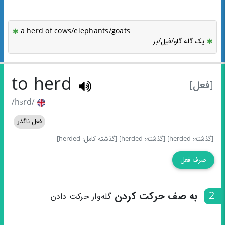
a herd of cows/elephants/goats
یک گله گاو/فیل/بز
to herd
[فعل]
/hɜrd/
فعل ناگذر
[گذشته: herded]
[گذشته: herded]
[گذشته کامل: herded]
صرف فعل
2
به صف حرکت کردن
گله‌وار حرکت دادن