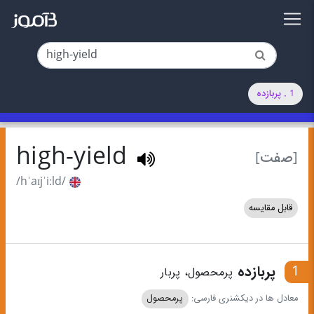
1 . پربازده
high-yield
[صفت]
/hˈaɪjˈiːld/
قابل مقایسه
1
پربازده
پرمحصول، پربار
معادل ها در دیکشنری فارسی:
پرمحصول