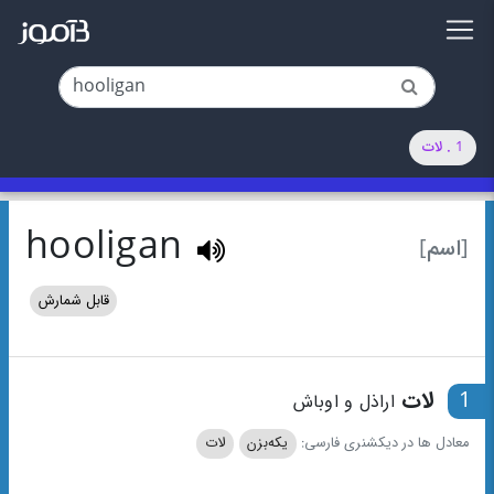
1 . لات
hooligan
[اسم]
قابل شمارش
1
لات
اراذل و اوباش
معادل ها در دیکشنری فارسی:
یکه‌بزن
لات