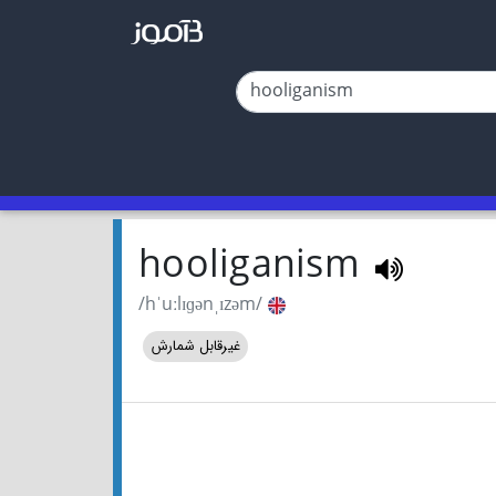
hooliganism
/hˈuːlɪɡənˌɪzəm/
غیرقابل شمارش