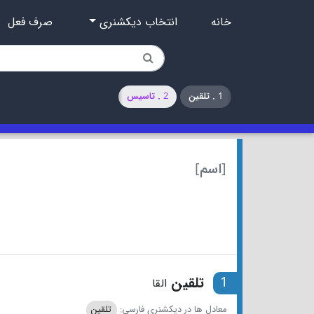
خانه
انتخاب دیکشنری
صرف فعل
1 . تلقین
2 . تاسیس
[اسم]
1
تلقین
القا
معادل ها در دیکشنری فارسی:
تلقین