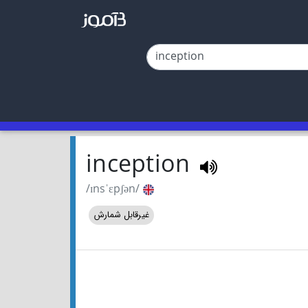
inception
/ɪnsˈɛpʃən/
غیرقابل شمارش