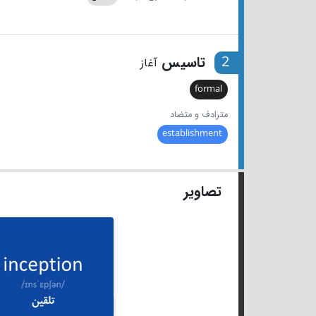
2
تاسیس
آغاز
formal
مترادف و متضاد
establishment
تصاویر