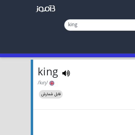
king
/kɪŋ/
قابل شمارش