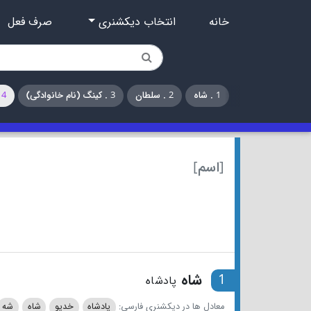
خانه
انتخاب دیکشنری
صرف فعل
1 . شاه
2 . سلطان
3 . کینگ (نام خانوادگی)
4 . شاه (ورق‌بازی و شطرنج)
[اسم]
1
شاه
پادشاه
معادل ها در دیکشنری فارسی:
پادشاه
خدیو
شاه
شه