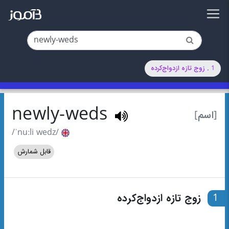
1 . زوج تازه ازدواج‌کرده
newly-weds
[اسم]
/ˈnuːli wedz/
قابل شمارش
1
زوج تازه ازدواج‌کرده