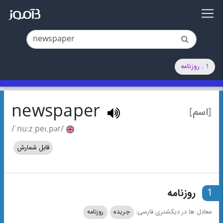
1 . روزنامه
newspaper
[اسم]
/ˈnuːzˌpeɪ.pər/
قابل شمارش
1
روزنامه
معادل ها در دیکشنری فارسی:
جریده
روزنامه