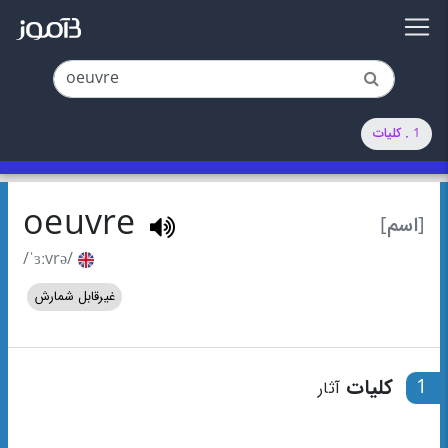
1 . کلیات
oeuvre
[اسم]
/ˈɜːvrə/
غیرقابل شمارش
1
کلیات
آثار