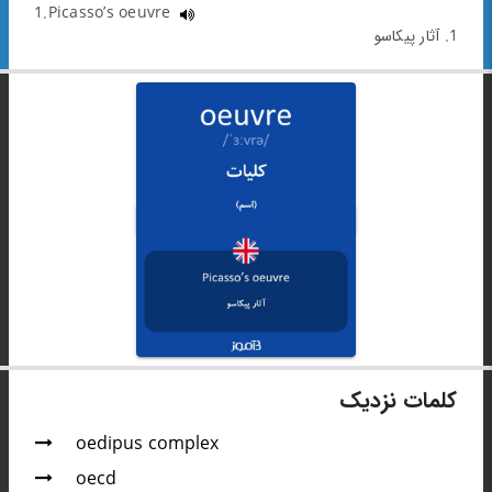
1.Picasso’s oeuvre
1. آثار پیکاسو
کلمات نزدیک
oedipus complex
oecd