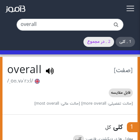
1 . کلی
2 . در مجموع
overall
[صفت]
/ˌoʊ.vəˈrɔːl/
قابل مقایسه
[حالت تفضیلی: more overall]
[حالت عالی: most overall]
1
کلی
کل
معادل ها در دیکشنری فارسی:
کلی