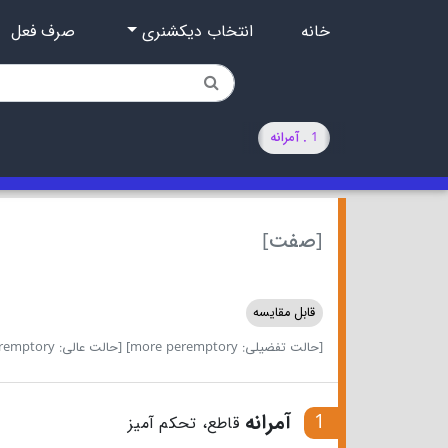
خانه
انتخاب دیکشنری
صرف فعل
1 . آمرانه
[صفت]
قابل مقایسه
[حالت تفضیلی: more peremptory]
[حالت عالی: most peremptory]
1
آمرانه
قاطع، تحکم آمیز