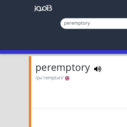
peremptory
/pəˈremptəri/