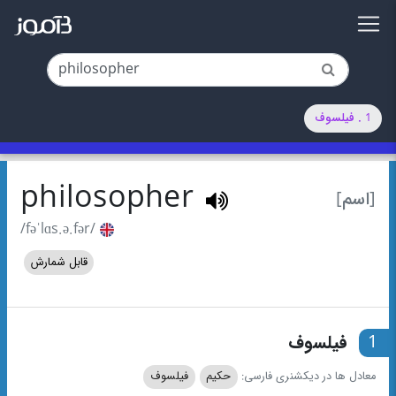
1 . فیلسوف
philosopher
[اسم]
/fəˈlɑs.ə.fər/
قابل شمارش
1
فیلسوف
معادل ها در دیکشنری فارسی:
حکیم
فیلسوف