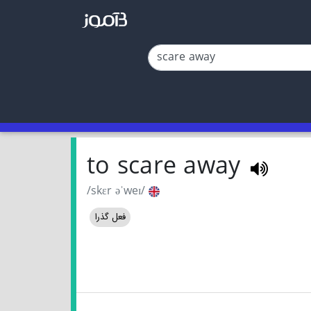
to scare away
/skɛr əˈweɪ/
فعل گذرا