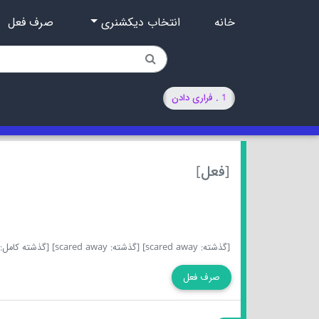
خانه
انتخاب دیکشنری
صرف فعل
1 . فراری دادن
[فعل]
[گذشته: scared away]
[گذشته: scared away]
[گذشته کامل: scared away
صرف فعل