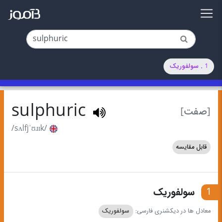
1 . سولفوریک
sulphuric
[صفت]
/sʌlfjˈʊɹɪk/
قابل مقایسه
1
سولفوریک
معادل ها در دیکشنری فارسی:
سولفوریک