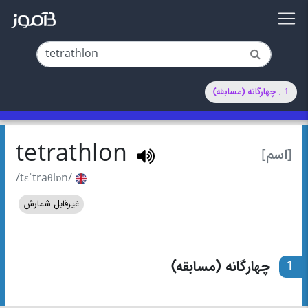
1 . چهارگانه (مسابقه)
tetrathlon
[اسم]
/tɛˈtraθlɒn/
غیرقابل شمارش
1
چهارگانه (مسابقه)