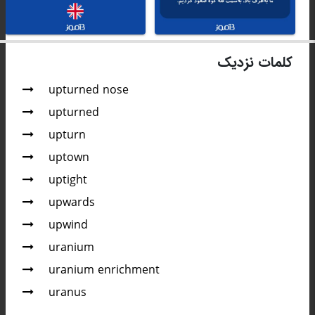
کلمات نزدیک
upturned nose
upturned
upturn
uptown
uptight
upwards
upwind
uranium
uranium enrichment
uranus