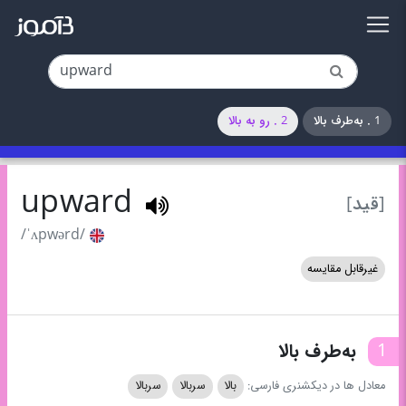
1 . به‌طرف بالا
2 . رو به بالا
upward
[قید]
/ˈʌpwərd/
غیرقابل مقایسه
1
به‌طرف بالا
معادل ها در دیکشنری فارسی:
بالا
سربالا
سربالا